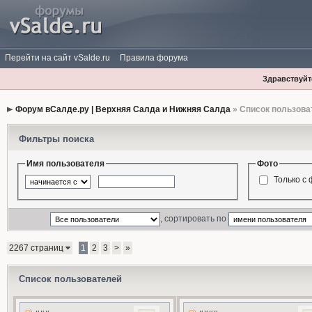
Перейти на сайт vSalde.ru
Правила форума
Здравствуйте
Форум вСалде.ру | Верхняя Салда и Нижняя Салда
» Список пользова
Фильтры поиска
Имя пользователя
Фото
Только с
, сортировать по
2267 страниц
1
2
3
>
»
Список пользователей