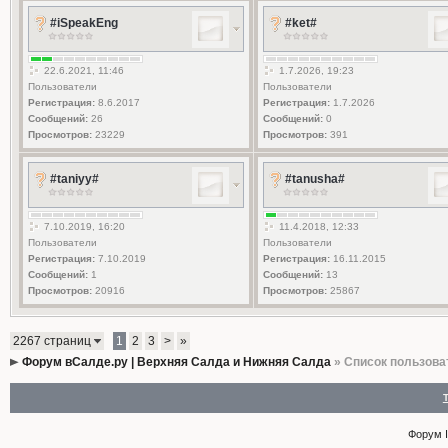
#iSpeakEng
#ket#
22.6.2021, 11:46
1.7.2026, 19:23
Пользователи
Пользователи
Регистрация:
8.6.2017
Регистрация:
1.7.2026
Сообщений:
26
Сообщений:
0
Просмотров:
23229
Просмотров:
391
#taniyy#
#tanusha#
7.10.2019, 16:20
11.4.2018, 12:33
Пользователи
Пользователи
Регистрация:
7.10.2019
Регистрация:
16.11.2015
Сообщений:
1
Сообщений:
13
Просмотров:
20916
Просмотров:
25867
2267 страниц
1
2
3
>
»
Форум вСалде.ру | Верхняя Салда и Нижняя Салда
» Список пользова
Форум