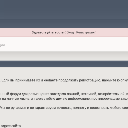
Здравствуйте, гость
(
Вход
|
Регистрация
)
ции
Если вы принимаете их и желаете продолжить регистрацию, нажмите кнопку 
данный форум для размещения заведомо ложной, неточной, оскорбительной,
 на личную жизнь, а также любую другую информацию, противоречащую зак
ы не ручаемся и не гарантируем точность, полноту и полезность любого со
 адрес сайта.