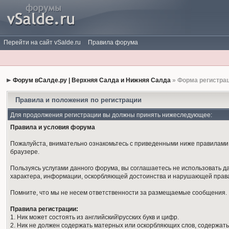
Перейти на сайт vSalde.ru
Правила форума
Форум вСалде.ру | Верхняя Салда и Нижняя Салда
» Форма регистра
Правила и положения по регистрации
Для продолжения регистрации вы должны принять нижеследующее:
Правила и условия форума
Пожалуйста, внимательно ознакомьтесь с приведенными ниже правилами. 
браузере.
Пользуясь услугами данного форума, вы соглашаетесь не использовать 
характера, информации, оскорбляющей достоинства и нарушающей права
Помните, что мы не несем ответственности за размещаемые сообщения. М
Правила регистрации:
1. Ник может состоять из английский\русских букв и цифр.
2. Ник не должен содержать матерных или оскорбляющих слов, содержать