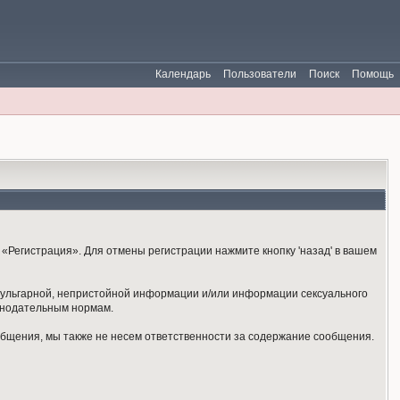
Календарь
Пользователи
Поиск
Помощь
«Регистрация». Для отмены регистрации нажмите кнопку 'назад' в вашем
 вульгарной, непристойной информации и/или информации сексуального
онодательным нормам.
общения, мы также не несем ответственности за содержание сообщения.