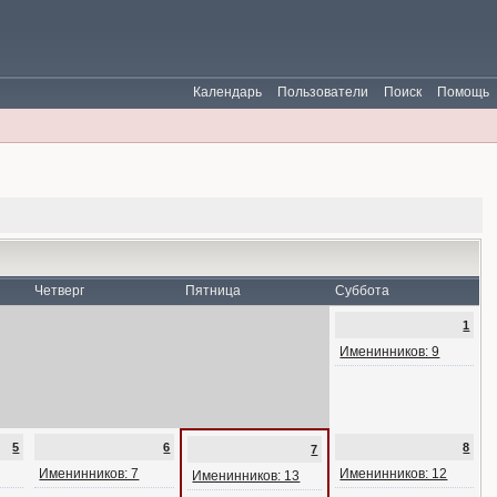
Календарь
Пользователи
Поиск
Помощь
Четверг
Пятница
Суббота
1
Именинников: 9
5
6
8
7
Именинников: 7
Именинников: 12
Именинников: 13