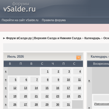
Перейти на сайт vSalde.ru
Правила форума
Форум вСалде.ру | Верхняя Салда и Нижняя Салда
»
Календарь
»
Осн
Июль 2026
Календарь
В
П
В
С
Ч
П
С
Воскресен
»
1
2
3
4
»
5
6
7
8
9
10
11
»
»
12
13
14
15
16
17
18
»
19
20
21
22
23
24
25
Именинник
»
26
27
28
29
30
31
»