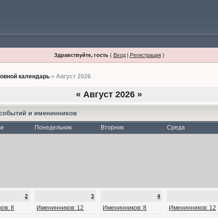
Здравствуйте, гость
(
Вход
|
Регистрация
)
овной календарь
» Август 2026
«
Август 2026
»
 событий и именинников
ье
Понедельник
Вторник
Среда
2
3
4
ов: 8
Именинников: 12
Именинников: 8
Именинников: 12