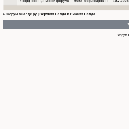
Рекорд посещаемости форума —
6958
, зафиксирован —
10.7.2026
Форум вСалде.ру | Верхняя Салда и Нижняя Салда
Форум