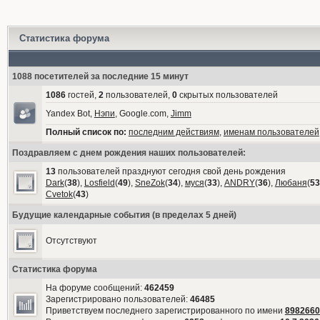
Статистика форума
1088 посетителей за последние 15 минут
1086
гостей,
2
пользователей,
0
скрытых пользователей
Yandex Bot,
Нэпи
, Google.com,
Jimm
Полный список по:
последним действиям
,
именам пользователей
Поздравляем с днем рождения наших пользователей:
13
пользователей празднуют сегодня свой день рождения
Dark
(
38
),
Losfield
(
49
),
SneZok
(
34
),
муся
(
33
),
ANDRY
(
36
),
Любаня
(
53
Cvetok
(
43
)
Будущие календарные события (в пределах 5 дней)
Отсутствуют
Статистика форума
На форуме сообщений:
462459
Зарегистрировано пользователей:
46485
Приветствуем последнего зарегистрированного по имени
8982660