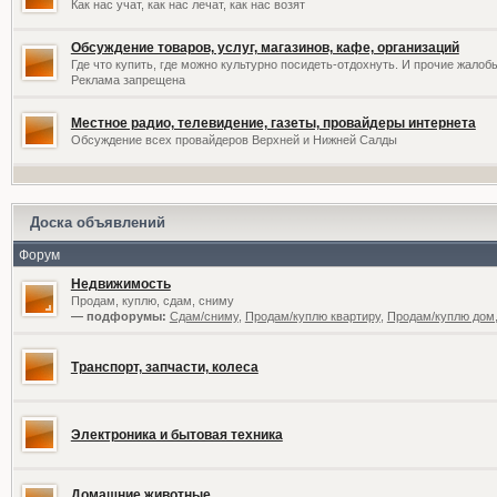
Как нас учат, как нас лечат, как нас возят
Обсуждение товаров, услуг, магазинов, кафе, организаций
Где что купить, где можно культурно посидеть-отдохнуть. И прочие жалоб
Реклама запрещена
Местное радио, телевидение, газеты, провайдеры интернета
Обсуждение всех провайдеров Верхней и Нижней Салды
Доска объявлений
Форум
Недвижимость
Продам, куплю, сдам, сниму
— подфорумы:
Сдам/сниму
,
Продам/куплю квартиру
,
Продам/куплю дом,
Транспорт, запчасти, колеса
Электроника и бытовая техника
Домашние животные