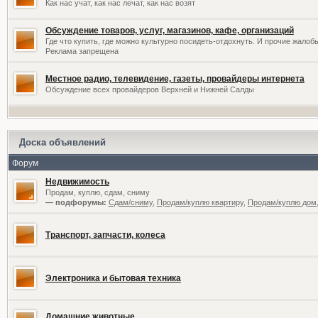
Как нас учат, как нас лечат, как нас возят
Обсуждение товаров, услуг, магазинов, кафе, организаций
Где что купить, где можно культурно посидеть-отдохнуть. И прочие жалоб
Реклама запрещена
Местное радио, телевидение, газеты, провайдеры интернета
Обсуждение всех провайдеров Верхней и Нижней Салды
Доска объявлений
Форум
Недвижимость
Продам, куплю, сдам, сниму
— подфорумы:
Сдам/сниму
,
Продам/куплю квартиру
,
Продам/куплю дом,
Транспорт, запчасти, колеса
Электроника и бытовая техника
Домашние животные