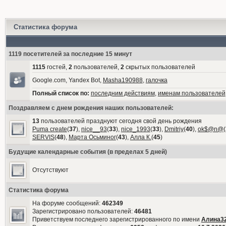
Статистика форума
1119 посетителей за последние 15 минут
1115
гостей,
2
пользователей,
2
скрытых пользователей
Google.com, Yandex Bot,
Masha190988
,
галочка
Полный список по:
последним действиям
,
именам пользователей
Поздравляем с днем рождения наших пользователей:
13
пользователей празднуют сегодня свой день рождения
Puma create
(
37
),
nice__93
(
33
),
nice_1993
(
33
),
Dmitriy
(
40
),
ok$@n@
(
SERVIS
(
48
),
Марта Осьминог
(
43
),
Алла К.
(
45
)
Будущие календарные события (в пределах 5 дней)
Отсутствуют
Статистика форума
На форуме сообщений:
462349
Зарегистрировано пользователей:
46481
Приветствуем последнего зарегистрированного по имени
Алина3