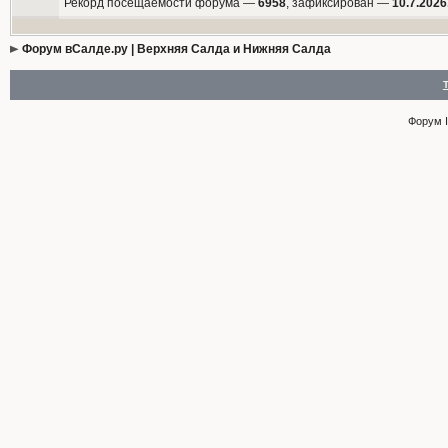
Рекорд посещаемости форума —
6958
, зафиксирован —
10.7.2026
Форум вСалде.ру | Верхняя Салда и Нижняя Салда
Форум