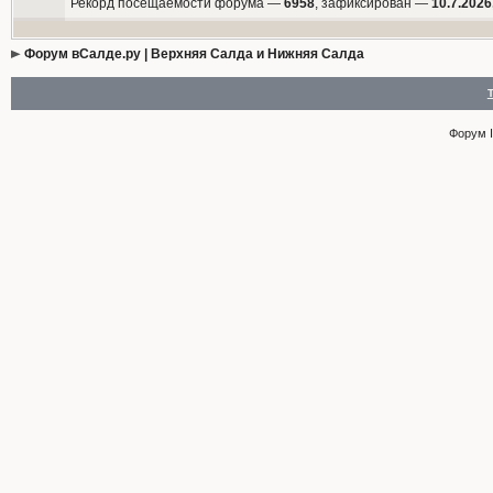
Рекорд посещаемости форума —
6958
, зафиксирован —
10.7.2026
Форум вСалде.ру | Верхняя Салда и Нижняя Салда
Форум