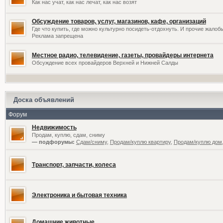
Как нас учат, как нас лечат, как нас возят
Обсуждение товаров, услуг, магазинов, кафе, организаций
Где что купить, где можно культурно посидеть-отдохнуть. И прочие жалоб
Реклама запрещена
Местное радио, телевидение, газеты, провайдеры интернета
Обсуждение всех провайдеров Верхней и Нижней Салды
Доска объявлений
Форум
Недвижимость
Продам, куплю, сдам, сниму
— подфорумы:
Сдам/сниму
,
Продам/куплю квартиру
,
Продам/куплю дом,
Транспорт, запчасти, колеса
Электроника и бытовая техника
Домашние животные