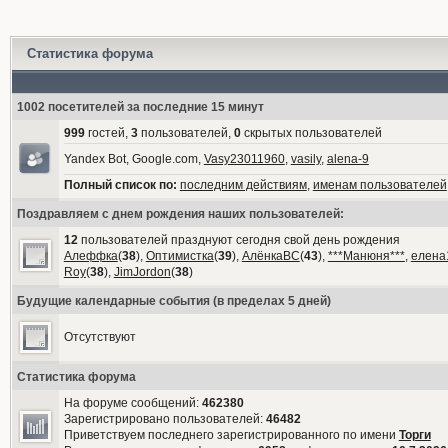
Статистика форума
1002 посетителей за последние 15 минут
999
гостей,
3
пользователей,
0
скрытых пользователей
Yandex Bot, Google.com,
Vasy23011960
,
vasily
,
alena-9
Полный список по:
последним действиям
,
именам пользователей
Поздравляем с днем рождения наших пользователей:
12
пользователей празднуют сегодня свой день рождения
Алеффка
(
38
),
Оптимистка
(
39
),
АлёнкаВС
(
43
),
***Манюня***
,
елена
Roy
(
38
),
JimJordon
(
38
)
Будущие календарные события (в пределах 5 дней)
Отсутствуют
Статистика форума
На форуме сообщений:
462380
Зарегистрировано пользователей:
46482
Приветствуем последнего зарегистрированного по имени
Торги