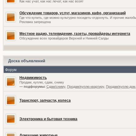
Как нас учат, как нас лечат, как нас возят
Обсуждение товаров, услуг, магазинов, кафе, организаций
Где что купить, где можно культурно посидеть-отдохнуть. И прочие жалоб
Реклама запрещена
Местное радио, телевидение, газеты, провайдеры интернета
Обсуждение всех провайдеров Верхней и Нижней Салды
Доска объявлений
Форум
Недвижимость
Продам, куплю, сдам, сниму
— подфорумы:
Сдам/сниму
,
Продам/куплю квартиру
,
Продам/куплю дом,
Транспорт, запчасти, колеса
Электроника и бытовая техника
Домашние животные