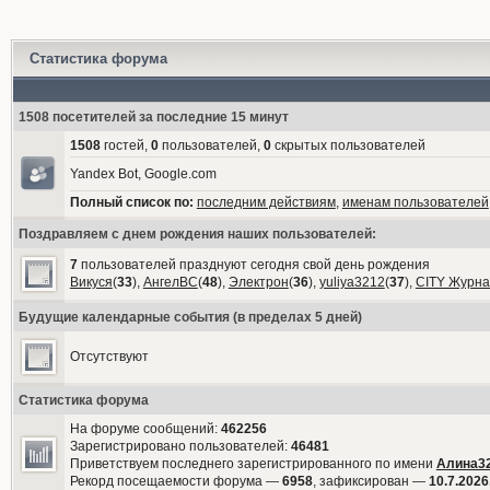
Статистика форума
1508 посетителей за последние 15 минут
1508
гостей,
0
пользователей,
0
скрытых пользователей
Yandex Bot, Google.com
Полный список по:
последним действиям
,
именам пользователей
Поздравляем с днем рождения наших пользователей:
7
пользователей празднуют сегодня свой день рождения
Викуся
(
33
),
АнгелВС
(
48
),
Электрон
(
36
),
yuliya3212
(
37
),
CITY Журна
Будущие календарные события (в пределах 5 дней)
Отсутствуют
Статистика форума
На форуме сообщений:
462256
Зарегистрировано пользователей:
46481
Приветствуем последнего зарегистрированного по имени
Алина3
Рекорд посещаемости форума —
6958
, зафиксирован —
10.7.2026