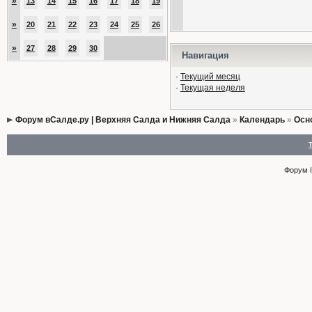
»
13
14
15
16
17
18
19
»
20
21
22
23
24
25
26
»
27
28
29
30
Навигация
·
Текущий месяц
·
Текущая неделя
Форум вСалде.ру | Верхняя Салда и Нижняя Салда
»
Календарь
»
Осн
Форум