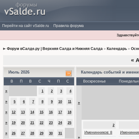
Перейти на сайт vSalde.ru
Правила форума
Здравствуйте
Форум вСалде.ру | Верхняя Салда и Нижняя Салда
»
Календарь
»
Осн
«
А
Июль 2026
Календарь событий и имен
В
П
В
С
Ч
П
С
Воскресенье
Понедельн
»
1
2
3
4
»
5
6
7
8
9
10
11
»
»
12
13
14
15
16
17
18
»
19
20
21
22
23
24
25
2
Именинников: 8
Именинник
»
26
27
28
29
30
31
»