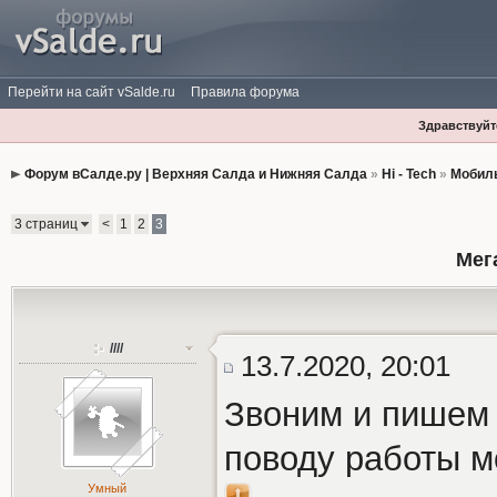
Перейти на сайт vSalde.ru
Правила форума
Здравствуйте
Форум вСалде.ру | Верхняя Салда и Нижняя Салда
»
Hi - Tech
»
Мобиль
3 страниц
<
1
2
3
Мег
////
13.7.2020, 20:01
Звоним и пишем 
поводу работы м
Умный