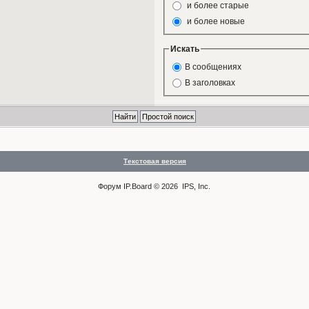
и более старые
и более новые
Искать
В сообщениях
В заголовках
Текстовая версия
Форум
IP.Board
© 2026
IPS, Inc
.