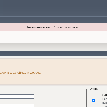
Здравствуйте, гость
(
Вход
|
Регистрация
)
ация» в верхней части форума.
Опции
За
Есл
пар
тол