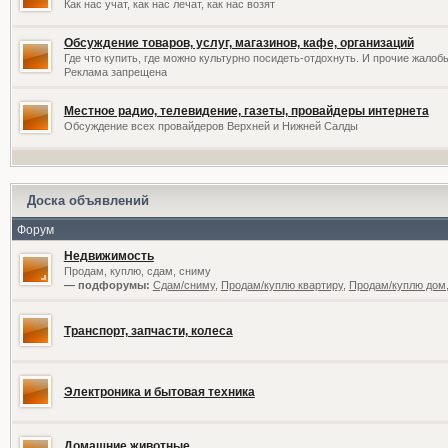
Как нас учат, как нас лечат, как нас возят
Обсуждение товаров, услуг, магазинов, кафе, организаций
Где что купить, где можно культурно посидеть-отдохнуть. И прочие жалоб
Реклама запрещена
Местное радио, телевидение, газеты, провайдеры интернета
Обсуждение всех провайдеров Верхней и Нижней Салды
Доска объявлений
Форум
Недвижимость
Продам, куплю, сдам, сниму
— подфорумы:
Сдам/сниму
,
Продам/куплю квартиру
,
Продам/куплю дом,
Транспорт, запчасти, колеса
Электроника и бытовая техника
Домашние животные