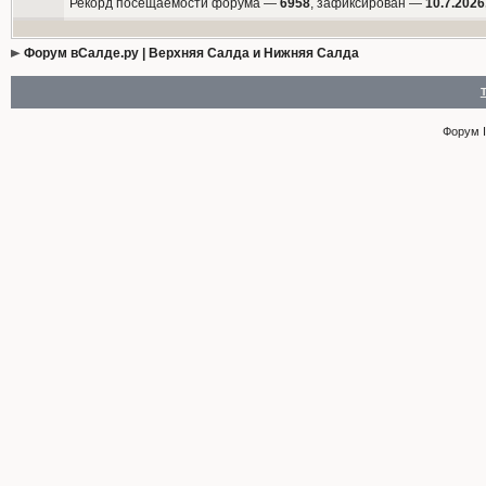
Рекорд посещаемости форума —
6958
, зафиксирован —
10.7.2026
Форум вСалде.ру | Верхняя Салда и Нижняя Салда
Форум