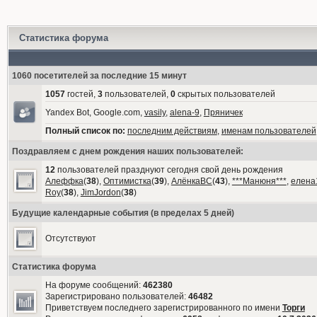
Статистика форума
1060 посетителей за последние 15 минут
1057
гостей,
3
пользователей,
0
скрытых пользователей
Yandex Bot, Google.com,
vasily
,
alena-9
,
Пряничек
Полный список по:
последним действиям
,
именам пользователей
Поздравляем с днем рождения наших пользователей:
12
пользователей празднуют сегодня свой день рождения
Алеффка
(
38
),
Оптимистка
(
39
),
АлёнкаВС
(
43
),
***Манюня***
,
елена
Roy
(
38
),
JimJordon
(
38
)
Будущие календарные события (в пределах 5 дней)
Отсутствуют
Статистика форума
На форуме сообщений:
462380
Зарегистрировано пользователей:
46482
Приветствуем последнего зарегистрированного по имени
Торги