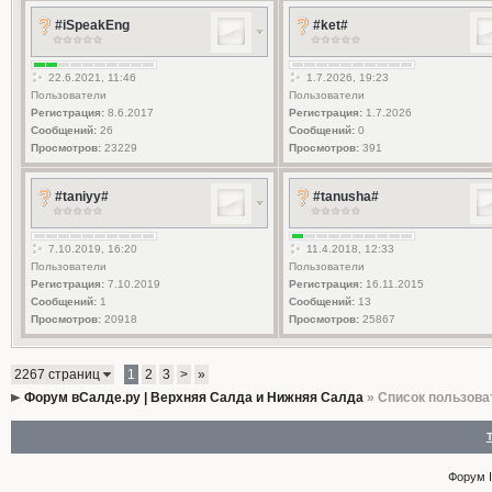
#iSpeakEng
#ket#
22.6.2021, 11:46
1.7.2026, 19:23
Пользователи
Пользователи
Регистрация:
8.6.2017
Регистрация:
1.7.2026
Сообщений:
26
Сообщений:
0
Просмотров:
23229
Просмотров:
391
#taniyy#
#tanusha#
7.10.2019, 16:20
11.4.2018, 12:33
Пользователи
Пользователи
Регистрация:
7.10.2019
Регистрация:
16.11.2015
Сообщений:
1
Сообщений:
13
Просмотров:
20918
Просмотров:
25867
2267 страниц
1
2
3
>
»
Форум вСалде.ру | Верхняя Салда и Нижняя Салда
» Список пользова
Форум