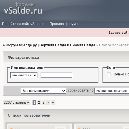
Перейти на сайт vSalde.ru
Правила форума
Здравствуйте
Форум вСалде.ру | Верхняя Салда и Нижняя Салда
» Список пользова
Фильтры поиска
Имя пользователя
Фото
Только с
, сортировать по
2267 страниц
1
2
3
>
»
Список пользователей