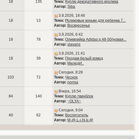
18
135
Тема:
Куплю декоративного кролика
Автор:
Siba
3.8.2026, 18:46
18
13
Тема:
Роликовые коньки для ребенка 7...
Автор:
Воскресенье
3.8.2026, 6:42
18
78
Тема:
Олимпийка Adidas р.48-50(новая...
Автор:
slavans
3.8.2026, 21:41
18
39
Тема:
Продам белый комод
Автор:
МиледИ..
Сегодня, 8:28
103
72
Тема:
Чеснок
Автор:
norma
Вчера, 16:54
84
140
Тема:
Куплю твинблок
Автор:
~OLYA~
Сегодня, 9:04
40
62
Тема:
Воспитатель
Автор:
M-@-L-i-N-k-@