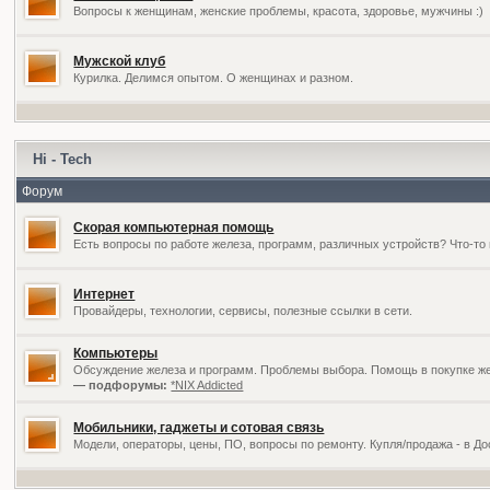
Вопросы к женщинам, женские проблемы, красота, здоровье, мужчины :)
Мужской клуб
Курилка. Делимся опытом. О женщинах и разном.
Hi - Tech
Форум
Скорая компьютерная помощь
Есть вопросы по работе железа, программ, различных устройств? Что-то 
Интернет
Провайдеры, технологии, сервисы, полезные ссылки в сети.
Компьютеры
Обсуждение железа и программ. Проблемы выбора. Помощь в покупке жел
— подфорумы:
*NIX Addicted
Мобильники, гаджеты и сотовая связь
Модели, операторы, цены, ПО, вопросы по ремонту. Купля/продажа - в Д