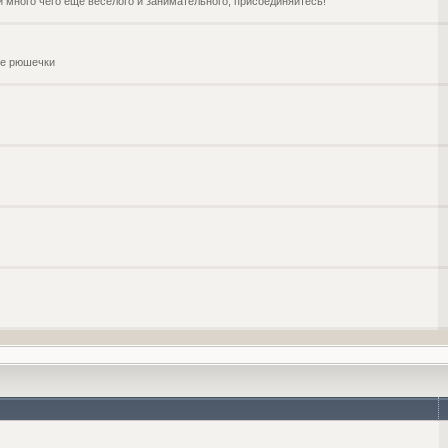
и много чего ещё веселого и занимательного, присоединяйтесь!
чие рюшечки