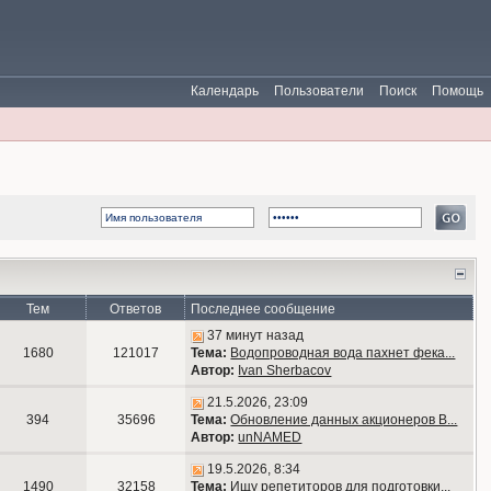
Календарь
Пользователи
Поиск
Помощь
Тем
Ответов
Последнее сообщение
37 минут назад
1680
121017
Тема:
Водопроводная вода пахнет фека...
Автор:
Ivan Sherbacov
21.5.2026, 23:09
394
35696
Тема:
Обновление данных акционеров В...
Автор:
unNAMED
19.5.2026, 8:34
1490
32158
Тема:
Ищу репетиторов для подготовки...