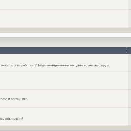
глючит или не работает? Тогда
мы идём к вам
заходите в данный форум.
еза и оргтехники.
оску объявлений