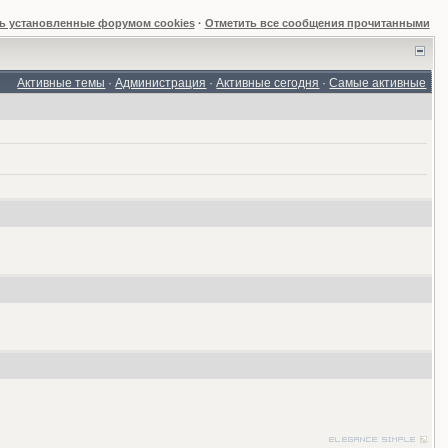
ь установленные форумом cookies
·
Отметить все сообщения прочитанными
Активные темы
·
Администрация
·
Активные сегодня
·
Самые активные