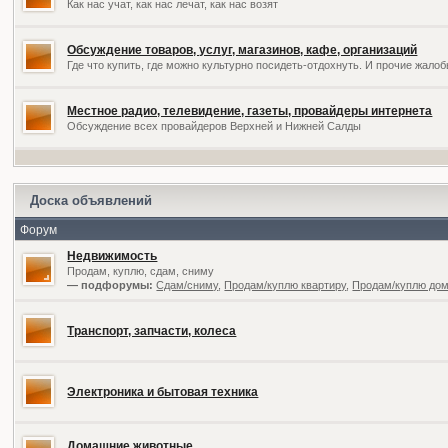
Как нас учат, как нас лечат, как нас возят
Обсуждение товаров, услуг, магазинов, кафе, организаций
Где что купить, где можно культурно посидеть-отдохнуть. И прочие жал
Местное радио, телевидение, газеты, провайдеры интернета
Обсуждение всех провайдеров Верхней и Нижней Салды
Доска объявлений
Форум
Недвижимость
Продам, куплю, сдам, сниму
— подфорумы:
Сдам/сниму
,
Продам/куплю квартиру
,
Продам/куплю дом,
Транспорт, запчасти, колеса
Электроника и бытовая техника
Домашние животные