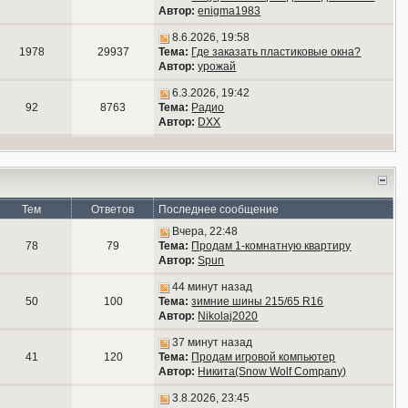
Автор:
enigma1983
8.6.2026, 19:58
1978
29937
Тема:
Где заказать пластиковые окна?
Автор:
урожай
6.3.2026, 19:42
92
8763
Тема:
Радио
Автор:
DXX
Тем
Ответов
Последнее сообщение
Вчера, 22:48
78
79
Тема:
Продам 1-комнатную квартиру
Автор:
Spun
44 минут назад
50
100
Тема:
зимние шины 215/65 R16
Автор:
Nikolaj2020
37 минут назад
41
120
Тема:
Продам игровой компьютер
Автор:
Никита(Snow Wolf Company)
3.8.2026, 23:45