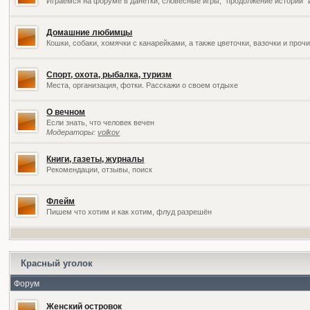
Играемся на форуме в данетки, словесные игры, "продолжение историй" 
Домашние любимцы
Кошки, собаки, хомячки с канарейками, а также цветочки, вазочки и про
Спорт, охота, рыбалка, туризм
Места, организация, фотки. Расскажи о своем отдыхе
О вечном
Если знать, что человек вечен
Модераторы:
volkov
Книги, газеты, журналы
Рекомендации, отзывы, поиск
Флейм
Пишем что хотим и как хотим, флуд разрешён
Красный уголок
Форум
Женский островок