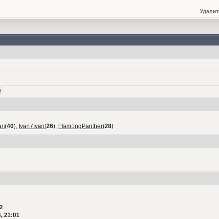
Удалит
й
ал
(
40
),
Ivan7Ivan
(
26
),
Flam1ngPanther
(
28
)
2
, 21:01