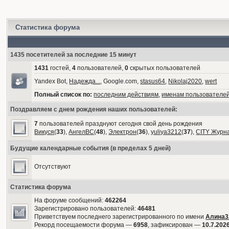
Статистика форума
1435 посетителей за последние 15 минут
1431
гостей,
4
пользователей,
0
скрытых пользователей
Yandex Bot,
Надежда...
, Google.com,
stasus64
,
Nikolaj2020
,
wert
Полный список по:
последним действиям
,
именам пользователе
Поздравляем с днем рождения наших пользователей:
7
пользователей празднуют сегодня свой день рождения
Викуся
(
33
),
АнгелВС
(
48
),
Электрон
(
36
),
yuliya3212
(
37
),
CITY Журн
Будущие календарные события (в пределах 5 дней)
Отсутствуют
Статистика форума
На форуме сообщений:
462264
Зарегистрировано пользователей:
46481
Приветствуем последнего зарегистрированного по имени
Алина3
Рекорд посещаемости форума —
6958
, зафиксирован —
10.7.2026