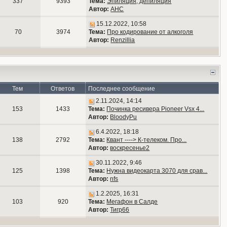
337
9393
Тема:
Эпиляция, депиляция
Автор:
АНС
15.12.2022, 10:58
70
3974
Тема:
Про кодирование от алкоголя
Автор:
Renzillia
Тем
Ответов
Последнее сообщение
2.11.2024, 14:14
153
1433
Тема:
Починка ресивера Pioneer Vsx 4...
Автор:
BloodyPu
6.4.2022, 18:18
138
2792
Тема:
Квант ----> К-телеком. Про...
Автор:
воскресенье2
30.11.2022, 9:46
125
1398
Тема:
Нужна видеокарта 3070 для срав...
Автор:
nfs
1.2.2025, 16:31
103
920
Тема:
Мегафон в Салде
Автор:
Тигр66