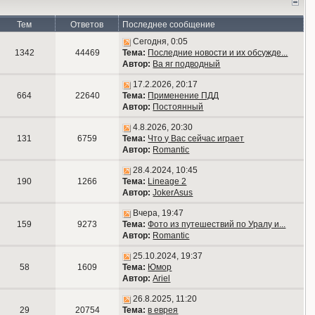
Тем
Ответов
Последнее сообщение
Сегодня, 0:05
1342
44469
Тема:
Последние новости и их обсужде...
Автор:
Ва яг подводный
17.2.2026, 20:17
664
22640
Тема:
Применение ПДД
Автор:
Постоянный
4.8.2026, 20:30
131
6759
Тема:
Что у Вас сейчас играет
Автор:
Romantic
28.4.2024, 10:45
190
1266
Тема:
Lineage 2
Автор:
JokerAsus
Вчера, 19:47
159
9273
Тема:
Фото из путешествий по Уралу и...
Автор:
Romantic
25.10.2024, 19:37
58
1609
Тема:
Юмор
Автор:
Ariel
26.8.2025, 11:20
29
20754
Тема:
в еврея