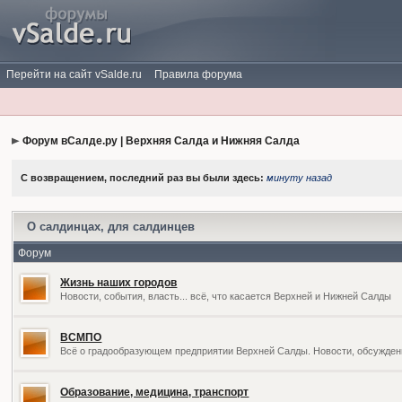
Перейти на сайт vSalde.ru
Правила форума
Форум вСалде.ру | Верхняя Салда и Нижняя Салда
С возвращением, последний раз вы были здесь:
минуту назад
О салдинцах, для салдинцев
Форум
Жизнь наших городов
Новости, события, власть... всё, что касается Верхней и Нижней Салды
ВСМПО
Всё о градообразующем предприятии Верхней Салды. Новости, обсужден
Образование, медицина, транспорт