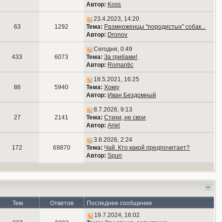
Автор:
Koss
23.4.2023, 14:20
63
1292
Тема:
Размноженцы "породистых" собак...
Автор:
Dronov
Сегодня, 0:49
433
6073
Тема:
За грибами!
Автор:
Romantic
18.5.2021, 16:25
86
5940
Тема:
Хокку
Автор:
Иван Бездомный
8.7.2026, 9:13
27
2141
Тема:
Стихи, не свои
Автор:
Ariel
3.8.2026, 2:24
172
69870
Тема:
Чай. Кто какой предпочитает?
Автор:
Spun
Тем
Ответов
Последнее сообщение
19.7.2024, 16:02