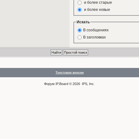
и более старые
и более новые
Искать
В сообщениях
В заголовках
Текстовая версия
Форум
IP.Board
© 2026
IPS, Inc
.