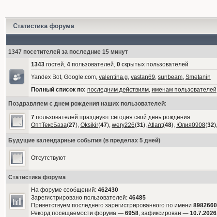
Статистика форума
1347 посетителей за последние 15 минут
1343
гостей,
4
пользователей,
0
скрытых пользователей
Yandex Bot, Google.com,
valentina.g
,
vastan69
,
sunbeam
,
Smetanin
Полный список по:
последним действиям
,
именам пользователей
Поздравляем с днем рождения наших пользователей:
7
пользователей празднуют сегодня свой день рождения
ОптТексБаза
(
27
),
Oksikir
(
47
),
wery226
(
31
),
Atlant
(
48
),
Юлия0908
(
32
)
Будущие календарные события (в пределах 5 дней)
Отсутствуют
Статистика форума
На форуме сообщений:
462430
Зарегистрировано пользователей:
46485
Приветствуем последнего зарегистрированного по имени
8982660
Рекорд посещаемости форума —
6958
, зафиксирован —
10.7.2026