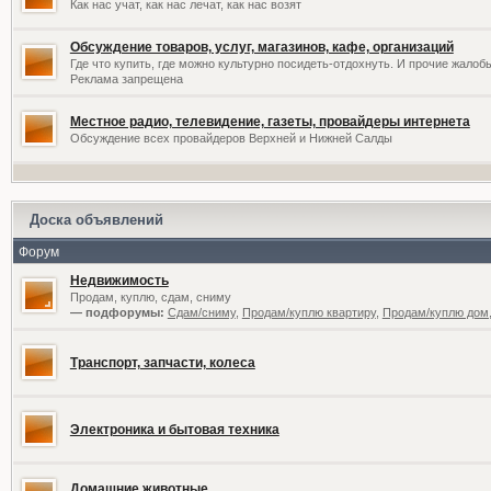
Как нас учат, как нас лечат, как нас возят
Обсуждение товаров, услуг, магазинов, кафе, организаций
Где что купить, где можно культурно посидеть-отдохнуть. И прочие жалоб
Реклама запрещена
Местное радио, телевидение, газеты, провайдеры интернета
Обсуждение всех провайдеров Верхней и Нижней Салды
Доска объявлений
Форум
Недвижимость
Продам, куплю, сдам, сниму
— подфорумы:
Сдам/сниму
,
Продам/куплю квартиру
,
Продам/куплю дом,
Транспорт, запчасти, колеса
Электроника и бытовая техника
Домашние животные