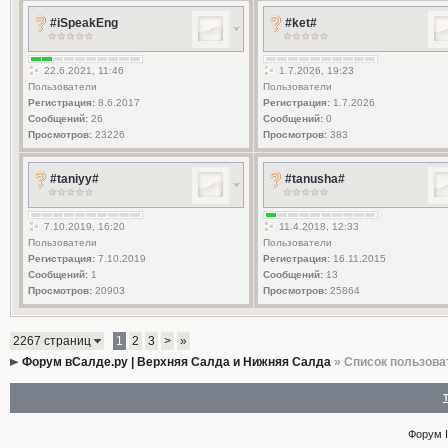
#iSpeakEng
#ket#
22.6.2021, 11:46
1.7.2026, 19:23
Пользователи
Пользователи
Регистрация:
8.6.2017
Регистрация:
1.7.2026
Сообщений:
26
Сообщений:
0
Просмотров:
23226
Просмотров:
383
#taniyy#
#tanusha#
7.10.2019, 16:20
11.4.2018, 12:33
Пользователи
Пользователи
Регистрация:
7.10.2019
Регистрация:
16.11.2015
Сообщений:
1
Сообщений:
13
Просмотров:
20903
Просмотров:
25864
2267 страниц
1
2
3
>
»
Форум вСалде.ру | Верхняя Салда и Нижняя Салда
» Список пользова
Форум