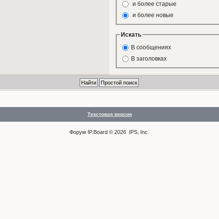
и более старые
и более новые
Искать
В сообщениях
В заголовках
Текстовая версия
Форум
IP.Board
© 2026
IPS, Inc
.