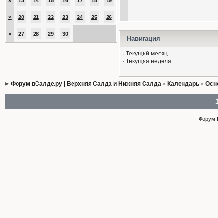
»
13
14
15
16
17
18
19
»
20
21
22
23
24
25
26
»
27
28
29
30
Навигация
·
Текущий месяц
·
Текущая неделя
Форум вСалде.ру | Верхняя Салда и Нижняя Салда
»
Календарь
»
Осн
Форум