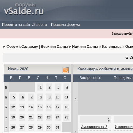
Перейти на сайт vSalde.ru
Правила форума
Здравствуйте
Форум вСалде.ру | Верхняя Салда и Нижняя Салда
»
Календарь
»
Осн
«
А
Июль 2026
Календарь событий и имен
В
П
В
С
Ч
П
С
Воскресенье
Понедельн
»
1
2
3
4
»
5
6
7
8
9
10
11
»
»
12
13
14
15
16
17
18
»
19
20
21
22
23
24
25
2
Именинников: 8
Именинник
»
26
27
28
29
30
31
»