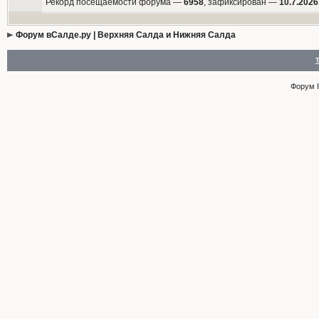
Рекорд посещаемости форума —
6958
, зафиксирован —
10.7.2026
Форум вСалде.ру | Верхняя Салда и Нижняя Салда
Форум