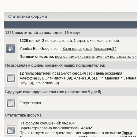
Статистика форума
1223 посетителей за последние 15 минут
1220
гостей,
2
пользователей,
1
скрытых пользователей
Yandex Bot, Google.com,
Ва яг подводный
,
Александр24
Полный список по:
последним действиям
,
именам пользователей
Поздравляем с днем рождения наших пользователей:
12
пользователей празднуют сегодня свой день рождения
Алеффка
(
38
),
Оптимистка
(
39
),
АлёнкаВС
(
43
),
***Манюня***
,
елена
Roy
(
38
),
JimJordon
(
38
)
Будущие календарные события (в пределах 5 дней)
Отсутствуют
Статистика форума
На форуме сообщений:
462364
Зарегистрировано пользователей:
46482
Приветствуем последнего зарегистрированного по имени
Торги