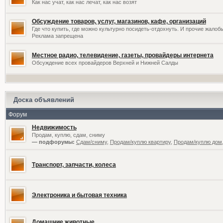
Как нас учат, как нас лечат, как нас возят
Обсуждение товаров, услуг, магазинов, кафе, организаций
Где что купить, где можно культурно посидеть-отдохнуть. И прочие жалоб
Реклама запрещена
Местное радио, телевидение, газеты, провайдеры интернета
Обсуждение всех провайдеров Верхней и Нижней Салды
Доска объявлений
Форум
Недвижимость
Продам, куплю, сдам, сниму
— подфорумы:
Сдам/сниму
,
Продам/куплю квартиру
,
Продам/куплю дом,
Транспорт, запчасти, колеса
Электроника и бытовая техника
Домашние животные