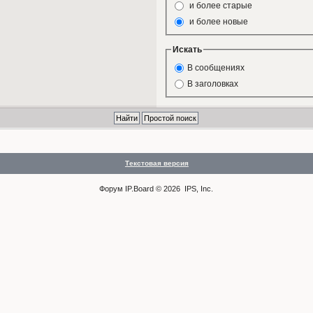
и более старые
и более новые
Искать
В сообщениях
В заголовках
Текстовая версия
Форум
IP.Board
© 2026
IPS, Inc
.