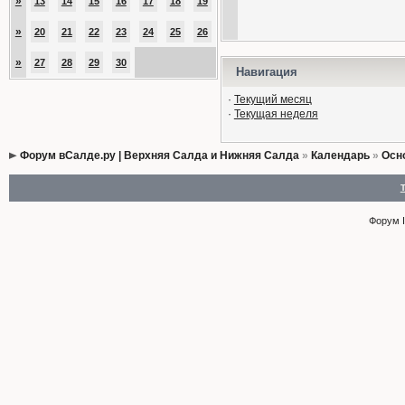
»
13
14
15
16
17
18
19
»
20
21
22
23
24
25
26
»
27
28
29
30
Навигация
·
Текущий месяц
·
Текущая неделя
Форум вСалде.ру | Верхняя Салда и Нижняя Салда
»
Календарь
»
Осн
Форум