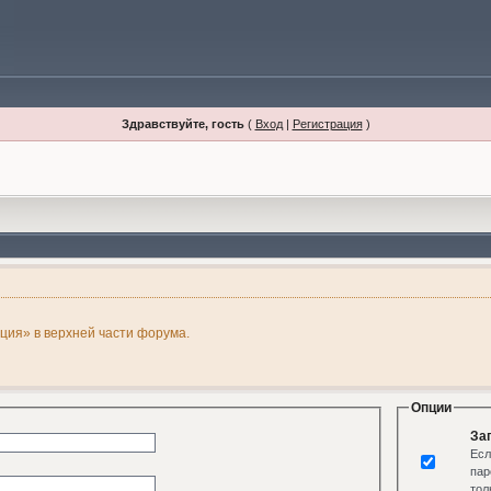
Здравствуйте, гость
(
Вход
|
Регистрация
)
ация» в верхней части форума.
Опции
За
Есл
пар
тол