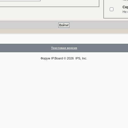
Ск
Не 
Текстовая версия
Форум
IP.Board
© 2026
IPS, Inc
.