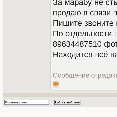
За марабу не ст
продаю в связи 
Пишите звоните 
По отдельности н
89634487510 фот
Находится всё н
Сообщение отредак