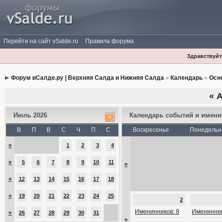
Перейти на сайт vSalde.ru
Правила форума
Здравствуйте
Форум вСалде.ру | Верхняя Салда и Нижняя Салда
»
Календарь
»
Осн
«
А
Июль 2026
Календарь событий и имен
В
П
В
С
Ч
П
С
Воскресенье
Понедельн
»
1
2
3
4
»
5
6
7
8
9
10
11
»
»
12
13
14
15
16
17
18
»
19
20
21
22
23
24
25
2
Именинников: 8
Именинник
»
26
27
28
29
30
31
»