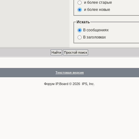
и более старые
и более новые
Искать
В сообщениях
В заголовках
Текстовая версия
Форум
IP.Board
© 2026
IPS, Inc
.