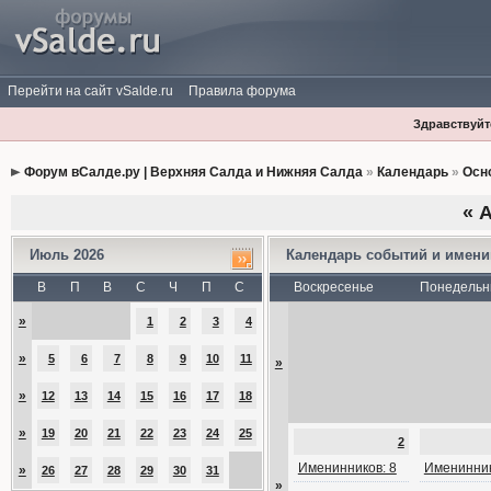
Перейти на сайт vSalde.ru
Правила форума
Здравствуйте
Форум вСалде.ру | Верхняя Салда и Нижняя Салда
»
Календарь
»
Осн
«
А
Июль 2026
Календарь событий и имен
В
П
В
С
Ч
П
С
Воскресенье
Понедельн
»
1
2
3
4
»
5
6
7
8
9
10
11
»
»
12
13
14
15
16
17
18
»
19
20
21
22
23
24
25
2
Именинников: 8
Именинник
»
26
27
28
29
30
31
»