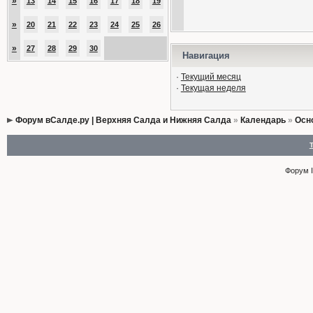
»
13
14
15
16
17
18
19
»
20
21
22
23
24
25
26
»
27
28
29
30
Навигация
·
Текущий месяц
·
Текущая неделя
Форум вСалде.ру | Верхняя Салда и Нижняя Салда
»
Календарь
»
Осн
Форум