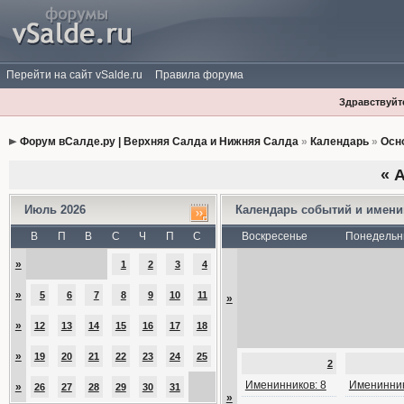
Перейти на сайт vSalde.ru
Правила форума
Здравствуйте
Форум вСалде.ру | Верхняя Салда и Нижняя Салда
»
Календарь
»
Осн
«
А
Июль 2026
Календарь событий и имен
В
П
В
С
Ч
П
С
Воскресенье
Понедельн
»
1
2
3
4
»
5
6
7
8
9
10
11
»
»
12
13
14
15
16
17
18
»
19
20
21
22
23
24
25
2
Именинников: 8
Именинник
»
26
27
28
29
30
31
»