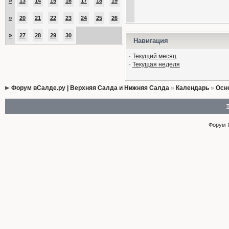
»
13
14
15
16
17
18
19
»
20
21
22
23
24
25
26
»
27
28
29
30
Навигация
·
Текущий месяц
·
Текущая неделя
Форум вСалде.ру | Верхняя Салда и Нижняя Салда
»
Календарь
»
Осн
Форум