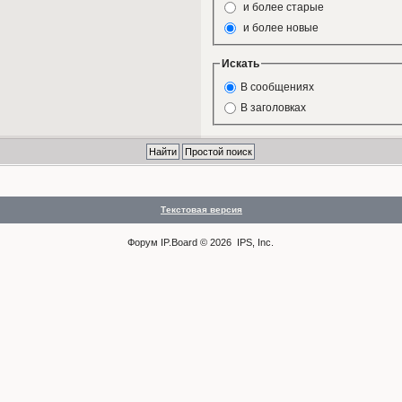
и более старые
и более новые
Искать
В сообщениях
В заголовках
Текстовая версия
Форум
IP.Board
© 2026
IPS, Inc
.