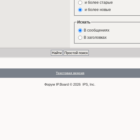
и более старые
и более новые
Искать
В сообщениях
В заголовках
Текстовая версия
Форум
IP.Board
© 2026
IPS, Inc
.