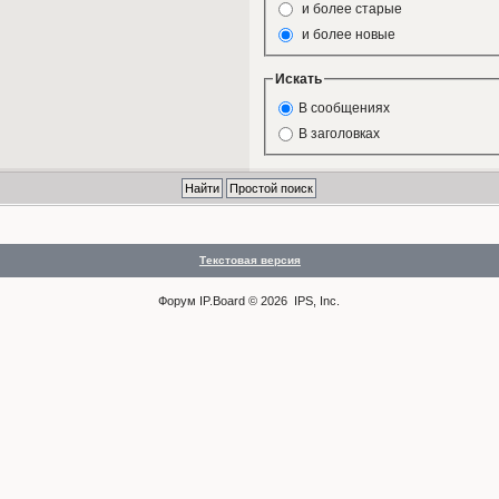
и более старые
и более новые
Искать
В сообщениях
В заголовках
Текстовая версия
Форум
IP.Board
© 2026
IPS, Inc
.