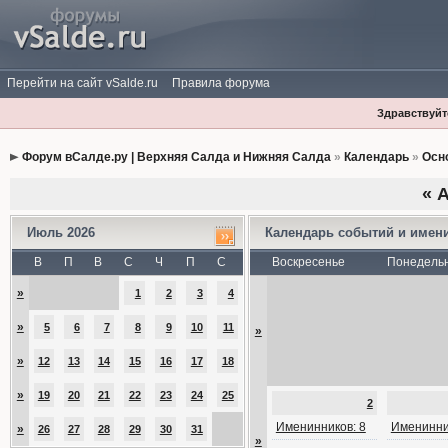
Перейти на сайт vSalde.ru
Правила форума
Здравствуйте
Форум вСалде.ру | Верхняя Салда и Нижняя Салда
»
Календарь
»
Осн
«
А
Июль 2026
Календарь событий и имен
В
П
В
С
Ч
П
С
Воскресенье
Понедель
»
1
2
3
4
»
5
6
7
8
9
10
11
»
»
12
13
14
15
16
17
18
»
19
20
21
22
23
24
25
2
Именинников: 8
Именинни
»
26
27
28
29
30
31
»