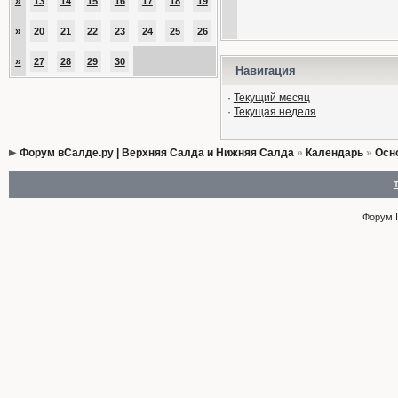
»
13
14
15
16
17
18
19
»
20
21
22
23
24
25
26
»
27
28
29
30
Навигация
·
Текущий месяц
·
Текущая неделя
Форум вСалде.ру | Верхняя Салда и Нижняя Салда
»
Календарь
»
Осн
Форум