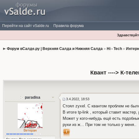
Перейти на сайт vSalde.ru
Правила форума
Здравствуйте
Форум вСалде.ру | Верхняя Салда и Нижняя Салда
»
Hi - Tech
»
Интерн
Квант ----> К-те
paradisa
3.4.2022, 18:53
Стоял zyxel. С квантом проблем не был
В итоге tp-link , который ставит мастер
Может у кого-нибудь ещё есть подобны
руки из ж... При том не только у меня..
Ветеран