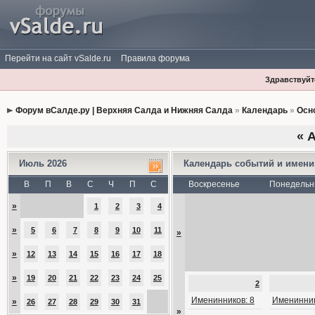
Перейти на сайт vSalde.ru
Правила форума
Здравствуйте
Форум вСалде.ру | Верхняя Салда и Нижняя Салда
»
Календарь
»
Осн
«
А
Июль 2026
Календарь событий и имен
В
П
В
С
Ч
П
С
Воскресенье
Понедельн
»
1
2
3
4
»
5
6
7
8
9
10
11
»
»
12
13
14
15
16
17
18
»
19
20
21
22
23
24
25
2
Именинников: 8
Именинник
»
26
27
28
29
30
31
»