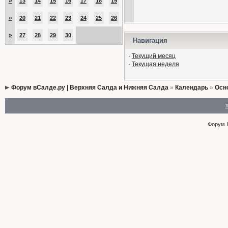
»
13
14
15
16
17
18
19
»
20
21
22
23
24
25
26
»
27
28
29
30
Навигация
·
Текущий месяц
·
Текущая неделя
Форум вСалде.ру | Верхняя Салда и Нижняя Салда
»
Календарь
»
Осн
Форум