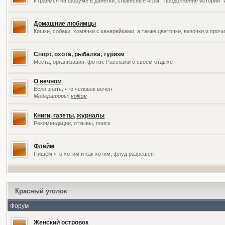
Играемся на форуме в данетки, словесные игры, "продолжение историй" 
Домашние любимцы
Кошки, собаки, хомячки с канарейками, а также цветочки, вазочки и про
Спорт, охота, рыбалка, туризм
Места, организация, фотки. Расскажи о своем отдыхе
О вечном
Если знать, что человек вечен
Модераторы:
volkov
Книги, газеты, журналы
Рекомендации, отзывы, поиск
Флейм
Пишем что хотим и как хотим, флуд разрешён
Красный уголок
Форум
Женский островок