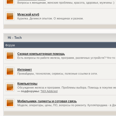
Вопросы к женщинам, женские проблемы, красота, здоровье, мужчины :)
Мужской клуб
Курилка. Делимся опытом. О женщинах и разном.
Hi - Tech
Форум
Скорая компьютерная помощь
Есть вопросы по работе железа, программ, различных устройств? Что-то 
Интернет
Провайдеры, технологии, сервисы, полезные ссылки в сети.
Компьютеры
Обсуждение железа и программ. Проблемы выбора. Помощь в покупке жел
— подфорумы:
*NIX Addicted
Мобильники, гаджеты и сотовая связь
Модели, операторы, цены, ПО, вопросы по ремонту. Купля/продажа - в Д