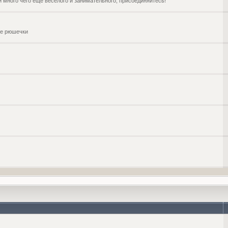
и много чего ещё веселого и занимательного, присоединяйтесь!
чие рюшечки