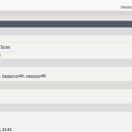
Удалит
,
Татар
й
),
Nastas'ya
(
42
),
джексон
(
45
)
, 21:01