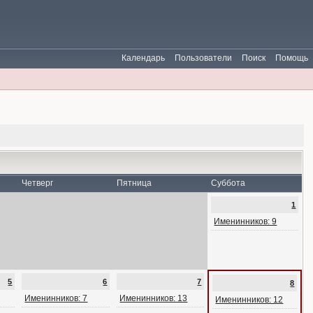
Календарь
Пользователи
Поиск
Помощь
Четверг
Пятница
Суббота
1
Именинников: 9
5
6
7
8
Именинников: 7
Именинников: 13
Именинников: 12