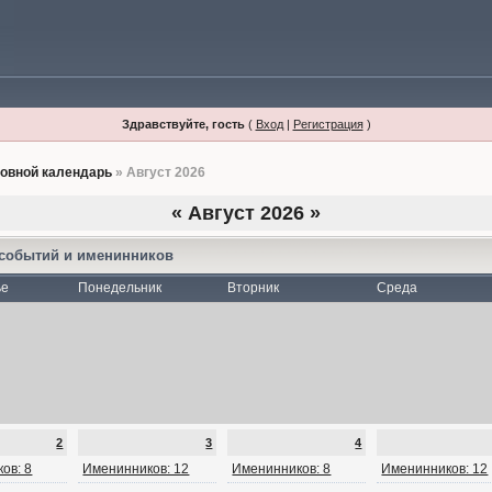
Здравствуйте, гость
(
Вход
|
Регистрация
)
овной календарь
» Август 2026
«
Август 2026
»
 событий и именинников
ье
Понедельник
Вторник
Среда
2
3
4
ов: 8
Именинников: 12
Именинников: 8
Именинников: 12