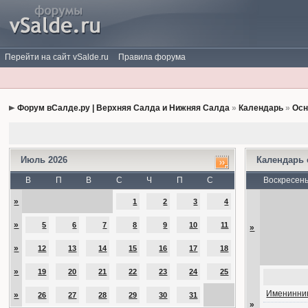
Перейти на сайт vSalde.ru
Правила форума
Форум вСалде.ру | Верхняя Салда и Нижняя Салда
»
Календарь
»
Осн
Июль 2026
Календарь
В
П
В
С
Ч
П
С
Воскресен
»
1
2
3
4
»
5
6
7
8
9
10
11
»
»
12
13
14
15
16
17
18
»
19
20
21
22
23
24
25
Именинник
»
26
27
28
29
30
31
»