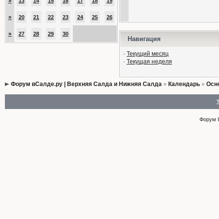
»
13
14
15
16
17
18
19
»
20
21
22
23
24
25
26
»
27
28
29
30
Навигация
·
Текущий месяц
·
Текущая неделя
Форум вСалде.ру | Верхняя Салда и Нижняя Салда
»
Календарь
»
Осн
Форум