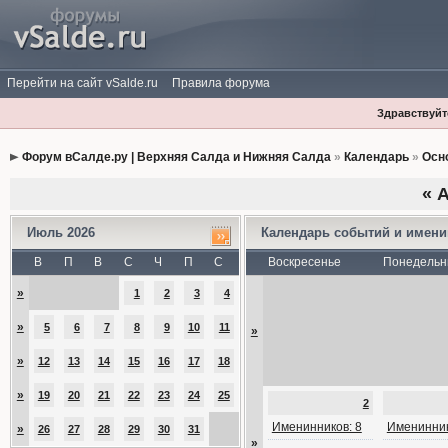
Перейти на сайт vSalde.ru
Правила форума
Здравствуйте
Форум вСалде.ру | Верхняя Салда и Нижняя Салда
»
Календарь
»
Осн
«
А
Июль 2026
Календарь событий и имен
В
П
В
С
Ч
П
С
Воскресенье
Понедельн
»
1
2
3
4
»
5
6
7
8
9
10
11
»
»
12
13
14
15
16
17
18
»
19
20
21
22
23
24
25
2
Именинников: 8
Именинник
»
26
27
28
29
30
31
»