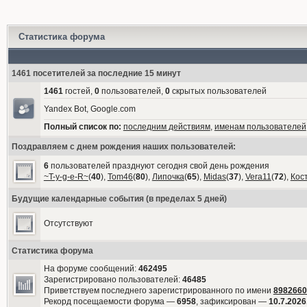
Статистика форума
1461 посетителей за последние 15 минут
1461
гостей,
0
пользователей,
0
скрытых пользователей
Yandex Bot, Google.com
Полный список по:
последним действиям
,
именам пользователей
Поздравляем с днем рождения наших пользователей:
6
пользователей празднуют сегодня свой день рождения
~T-y-g-e-R~
(
40
),
Tom46
(
80
),
Липочка
(
65
),
Midas
(
37
),
Vera11
(
72
),
Кос
Будущие календарные события (в пределах 5 дней)
Отсутствуют
Статистика форума
На форуме сообщений:
462495
Зарегистрировано пользователей:
46485
Приветствуем последнего зарегистрированного по имени
8982660
Рекорд посещаемости форума —
6958
, зафиксирован —
10.7.2026