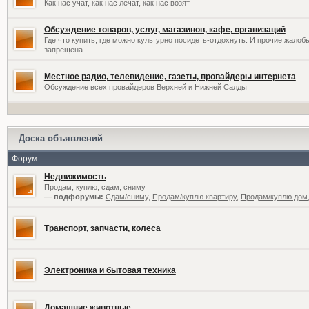
Как нас учат, как нас лечат, как нас возят
Обсуждение товаров, услуг, магазинов, кафе, организаций
Где что купить, где можно культурно посидеть-отдохнуть. И прочие жало
запрещена
Местное радио, телевидение, газеты, провайдеры интернета
Обсуждение всех провайдеров Верхней и Нижней Салды
Доска объявлений
Форум
Недвижимость
Продам, куплю, сдам, сниму
— подфорумы:
Сдам/сниму
,
Продам/куплю квартиру
,
Продам/куплю дом,
Транспорт, запчасти, колеса
Электроника и бытовая техника
Домашние животные