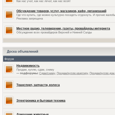
Как нас учат, как нас лечат, как нас возят
Обсуждение товаров, услуг, магазинов, кафе, организаций
Где что купить, где можно культурно посидеть-отдохнуть. И прочие жалоб
Реклама запрещена
Местное радио, телевидение, газеты, провайдеры интернета
Обсуждение всех провайдеров Верхней и Нижней Салды
Доска объявлений
Форум
Недвижимость
Продам, куплю, сдам, сниму
— подфорумы:
Сдам/сниму
,
Продам/куплю квартиру
,
Продам/куплю дом,
Транспорт, запчасти, колеса
Электроника и бытовая техника
Домашние животные