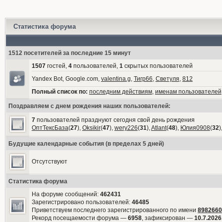
Статистика форума
1512 посетителей за последние 15 минут
1507
гостей,
4
пользователей,
1
скрытых пользователей
Yandex Bot, Google.com,
valentina.g
,
Тигр66
,
Светуля
,
812
Полный список по:
последним действиям
,
именам пользователей
Поздравляем с днем рождения наших пользователей:
7
пользователей празднуют сегодня свой день рождения
ОптТексБаза
(
27
),
Oksikir
(
47
),
wery226
(
31
),
Atlant
(
48
),
Юлия0908
(
32
)
Будущие календарные события (в пределах 5 дней)
Отсутствуют
Статистика форума
На форуме сообщений:
462431
Зарегистрировано пользователей:
46485
Приветствуем последнего зарегистрированного по имени
8982660
Рекорд посещаемости форума —
6958
, зафиксирован —
10.7.2026