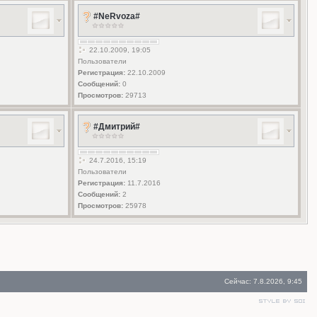
#NeRvoza#
22.10.2009, 19:05
Пользователи
Регистрация:
22.10.2009
Сообщений:
0
Просмотров:
29713
#Дмитрий#
24.7.2016, 15:19
Пользователи
Регистрация:
11.7.2016
Сообщений:
2
Просмотров:
25978
Сейчас: 7.8.2026, 9:45