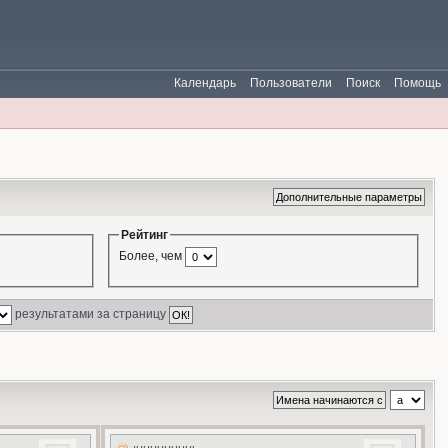
Календарь
Пользователи
Поиск
Помощь
Рейтинг
Более, чем
результатами за страницу