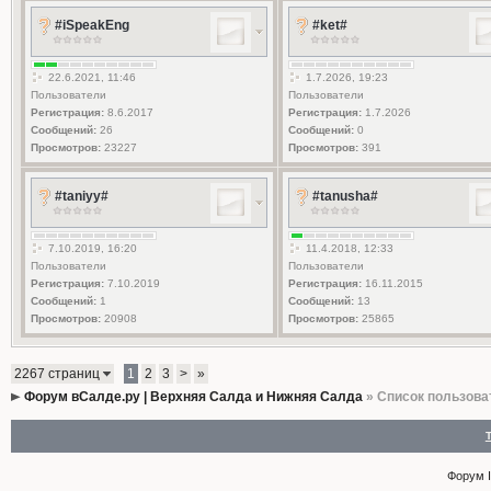
#iSpeakEng
#ket#
22.6.2021, 11:46
1.7.2026, 19:23
Пользователи
Пользователи
Регистрация:
8.6.2017
Регистрация:
1.7.2026
Сообщений:
26
Сообщений:
0
Просмотров:
23227
Просмотров:
391
#taniyy#
#tanusha#
7.10.2019, 16:20
11.4.2018, 12:33
Пользователи
Пользователи
Регистрация:
7.10.2019
Регистрация:
16.11.2015
Сообщений:
1
Сообщений:
13
Просмотров:
20908
Просмотров:
25865
2267 страниц
1
2
3
>
»
Форум вСалде.ру | Верхняя Салда и Нижняя Салда
» Список пользова
Форум