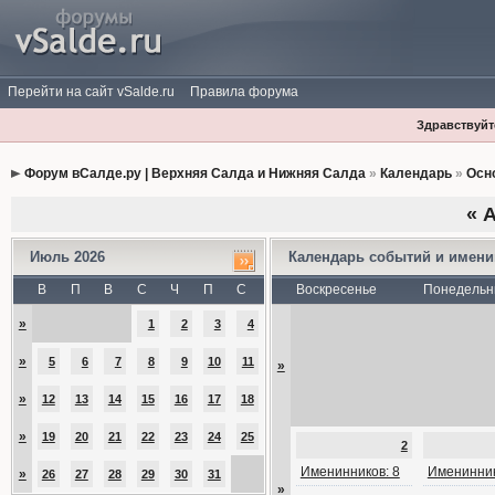
Перейти на сайт vSalde.ru
Правила форума
Здравствуйте
Форум вСалде.ру | Верхняя Салда и Нижняя Салда
»
Календарь
»
Осн
«
А
Июль 2026
Календарь событий и имен
В
П
В
С
Ч
П
С
Воскресенье
Понедельн
»
1
2
3
4
»
5
6
7
8
9
10
11
»
»
12
13
14
15
16
17
18
»
19
20
21
22
23
24
25
2
Именинников: 8
Именинник
»
26
27
28
29
30
31
»