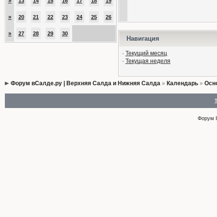
»
13
14
15
16
17
18
19
»
20
21
22
23
24
25
26
»
27
28
29
30
Навигация
·
Текущий месяц
·
Текущая неделя
Форум вСалде.ру | Верхняя Салда и Нижняя Салда
»
Календарь
»
Осн
Форум