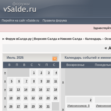
Перейти на сайт vSalde.ru
Правила форума
Здравствуйте
Форум вСалде.ру | Верхняя Салда и Нижняя Салда
»
Календарь
»
Осн
«
А
Июль 2026
Календарь событий и имен
В
П
В
С
Ч
П
С
Воскресенье
Понедельн
»
1
2
3
4
»
5
6
7
8
9
10
11
»
»
12
13
14
15
16
17
18
»
19
20
21
22
23
24
25
2
Именинников: 8
Именинник
»
26
27
28
29
30
31
»