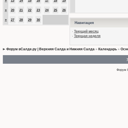
»
13
14
15
16
17
18
19
»
20
21
22
23
24
25
26
»
27
28
29
30
Навигация
·
Текущий месяц
·
Текущая неделя
Форум вСалде.ру | Верхняя Салда и Нижняя Салда
»
Календарь
»
Осн
Форум