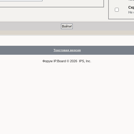
Ск
Не 
Текстовая версия
Форум
IP.Board
© 2026
IPS, Inc
.