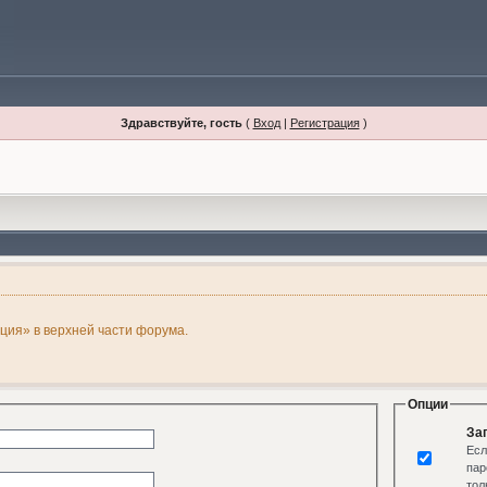
Здравствуйте, гость
(
Вход
|
Регистрация
)
ация» в верхней части форума.
Опции
За
Есл
пар
тол