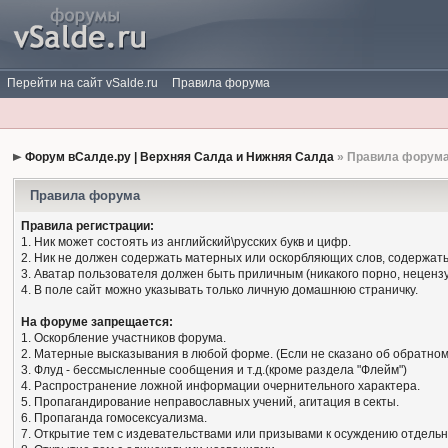
Перейти на сайт vSalde.ru
Правила форума
Форум вСалде.ру | Верхняя Салда и Нижняя Салда
» Правила форум
Правила форума
Правила регистрации:
1. Ник может состоять из английский\русских букв и цифр.
2. Ник не должен содержать матерных или оскорбляющих слов, содержать
3. Аватар пользователя должен быть приличным (никакого порно, нецензу
4. В поле сайт можно указывать только личную домашнюю страничку.
На форуме запрещается:
1. Оскорбление участников форума.
2. Матерные высказывания в любой форме. (Если не сказано об обратном
3. Флуд - бессмысленные сообщения и т.д.(кроме раздела "Флейм")
4. Распространение ложной информации очернительного характера.
5. Пропагандирование неправославных учений, агитация в секты.
6. Пропаганда гомосексуализма.
7. Открытие тем с издевательствами или призывами к осуждению отдельн