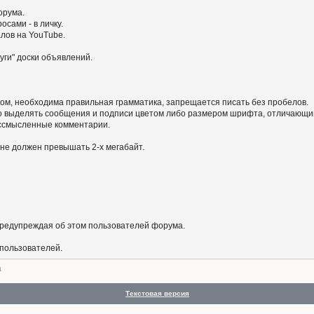
орума.
сами - в личку.
алов на YouTube.
уги" доски объявлений.
ом, необходима правильная грамматика, запрещается писать без пробелов.
 выделять сообщения и подписи цветом либо размером шрифта, отличающим
бессмысленные комментарии.
не должен превышать 2-х мегабайт.
предупреждая об этом пользователей форума.
 пользователей.
а
Текстовая версия