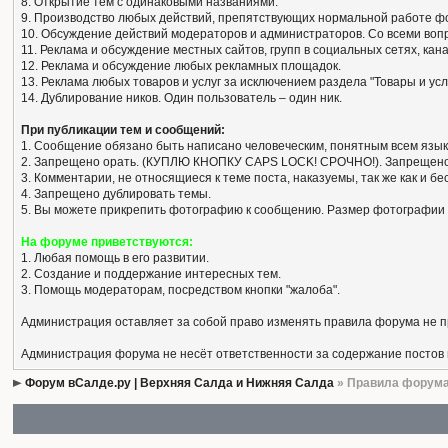
8. Открытие тем с одинаковыми названиями.
9. Производство любых действий, препятствующих нормальной работе ф
10. Обсуждение действий модераторов и администраторов. Со всеми вопро
11. Реклама и обсуждение местных сайтов, групп в социальных сетях, кан
12. Реклама и обсуждение любых рекламных площадок.
13. Реклама любых товаров и услуг за исключением раздела "Товары и усл
14. Дублирование ников. Один пользователь – один ник.
При публикации тем и сообщений:
1. Сообщение обязано быть написано человеческим, понятным всем язык
2. Запрещено орать. (КУПЛЮ КНОПКУ CAPS LOCK! СРОЧНО!). Запрещено
3. Комментарии, не относящиеся к теме поста, наказуемы, так же как и 
4. Запрещено дублировать темы.
5. Вы можете прикрепить фотографию к сообщению. Размер фотографии 
На форуме приветствуются:
1. Любая помощь в его развитии.
2. Создание и поддержание интересных тем.
3. Помощь модераторам, посредством кнопки "жалоба".
Администрация оставляет за собой право изменять правила форума не 
Администрация форума не несёт ответственности за содержание постов
Форум вСалде.ру | Верхняя Салда и Нижняя Салда
» Правила форум