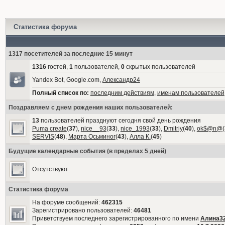
Статистика форума
1317 посетителей за последние 15 минут
1316
гостей,
1
пользователей,
0
скрытых пользователей
Yandex Bot, Google.com,
Александр24
Полный список по:
последним действиям
,
именам пользователей
Поздравляем с днем рождения наших пользователей:
13
пользователей празднуют сегодня свой день рождения
Puma create
(
37
),
nice__93
(
33
),
nice_1993
(
33
),
Dmitriy
(
40
),
ok$@n@
(
SERVIS
(
48
),
Марта Осьминог
(
43
),
Алла К.
(
45
)
Будущие календарные события (в пределах 5 дней)
Отсутствуют
Статистика форума
На форуме сообщений:
462315
Зарегистрировано пользователей:
46481
Приветствуем последнего зарегистрированного по имени
Алина3