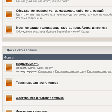
Как нас учат, как нас лечат, как нас возят
Обсуждение товаров, услуг, магазинов, кафе, организаций
Где что купить, где можно культурно посидеть-отдохнуть. И прочие жалоб
Реклама запрещена
Местное радио, телевидение, газеты, провайдеры интернета
Обсуждение всех провайдеров Верхней и Нижней Салды
Доска объявлений
Форум
Недвижимость
Продам, куплю, сдам, сниму
— подфорумы:
Сдам/сниму
,
Продам/куплю квартиру
,
Продам/куплю дом,
Транспорт, запчасти, колеса
Электроника и бытовая техника
Домашние животные