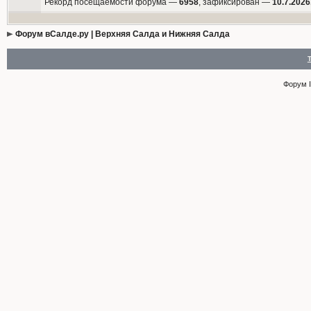
Рекорд посещаемости форума —
6958
, зафиксирован —
10.7.2026
Форум вСалде.ру | Верхняя Салда и Нижняя Салда
Форум