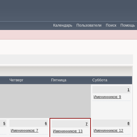
Календарь
Пользователи
Поиск
Помощь
Четверг
Пятница
Суббота
1
Именинников: 9
5
6
8
7
Именинников: 7
Именинников: 12
Именинников: 13