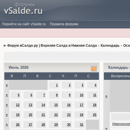
Перейти на сайт vSalde.ru
Правила форума
Форум вСалде.ру | Верхняя Салда и Нижняя Салда
»
Календарь
»
Осн
Июль 2026
Календарь
В
П
В
С
Ч
П
С
Воскресен
»
1
2
3
4
»
5
6
7
8
9
10
11
»
»
12
13
14
15
16
17
18
»
19
20
21
22
23
24
25
Именинник
»
26
27
28
29
30
31
»