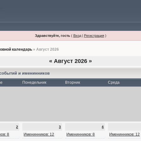
Здравствуйте, гость
(
Вход
|
Регистрация
)
овной календарь
» Август 2026
«
Август 2026
»
 событий и именинников
ье
Понедельник
Вторник
Среда
2
3
4
ов: 8
Именинников: 12
Именинников: 8
Именинников: 12