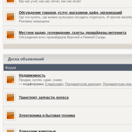
Как нас учат, как нас лечат, как нас возят
Обсуждение товаров, услуг, магазинов, кафе, организаций
Где что купить, где можно культурно посидеть-отдохнуть. И прочие жалоб
Реклама запрещена
Местное радио, телевидение, газеты, провайдеры интернета
Обсуждение всех провайдеров Верхней и Нижней Салды
Доска объявлений
Форум
Недвижимость
Продам, куплю, сдам, сниму
— подфорумы:
Сдам/сниму
,
Продам/куплю квартиру
,
Продам/куплю дом,
Транспорт, запчасти, колеса
Электроника и бытовая техника
Домашние животные