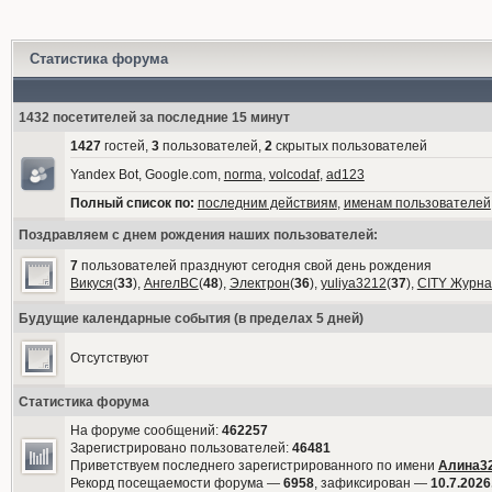
Статистика форума
1432 посетителей за последние 15 минут
1427
гостей,
3
пользователей,
2
скрытых пользователей
Yandex Bot, Google.com,
norma
,
volcodaf
,
ad123
Полный список по:
последним действиям
,
именам пользователей
Поздравляем с днем рождения наших пользователей:
7
пользователей празднуют сегодня свой день рождения
Викуся
(
33
),
АнгелВС
(
48
),
Электрон
(
36
),
yuliya3212
(
37
),
CITY Журна
Будущие календарные события (в пределах 5 дней)
Отсутствуют
Статистика форума
На форуме сообщений:
462257
Зарегистрировано пользователей:
46481
Приветствуем последнего зарегистрированного по имени
Алина3
Рекорд посещаемости форума —
6958
, зафиксирован —
10.7.2026