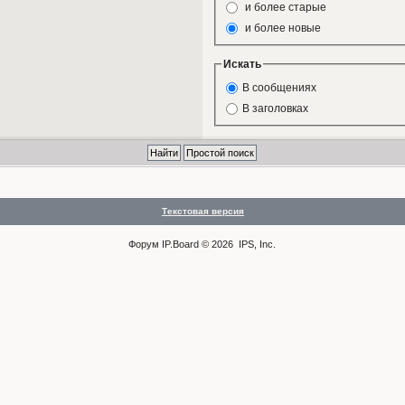
и более старые
и более новые
Искать
В сообщениях
В заголовках
Текстовая версия
Форум
IP.Board
© 2026
IPS, Inc
.