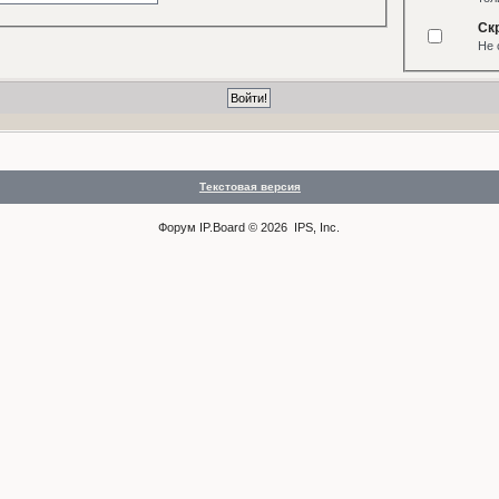
Ск
Не 
Текстовая версия
Форум
IP.Board
© 2026
IPS, Inc
.