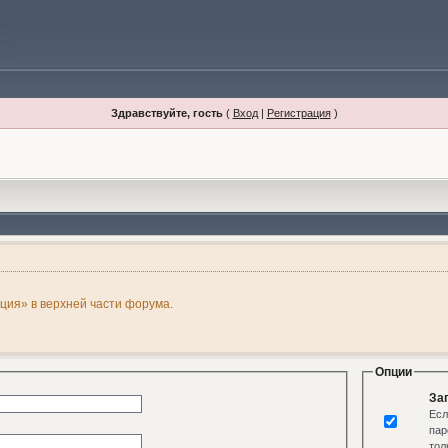
Здравствуйте, гость
(
Вход
|
Регистрация
)
ация» в верхней части форума.
Опции
За
Есл
пар
тол